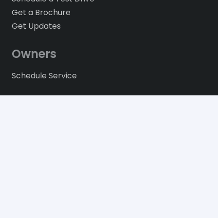
Get a Brochure
Get Updates
Owners
Schedule Service
Contact us
61, Blvd Toussaint Louverture, Route de
l’Aéroport. Port-au-Prince, Haiti.
+509 28 12 2000
info@bmhaiti.com